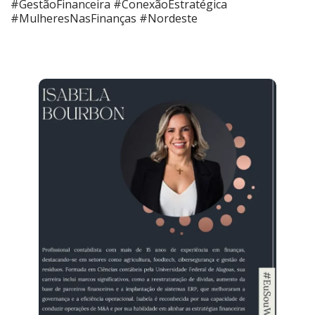
#GestãoFinanceira #ConexãoEstratégica
#MulheresNasFinanças #Nordeste