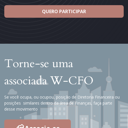
QUERO PARTICIPAR
Torne-se uma
associada W-CFO
Se você ocupa, ou ocupou, posição de Diretoria Financeira ou
posições similares dentro da área de Finanças, faça parte
desse movimento